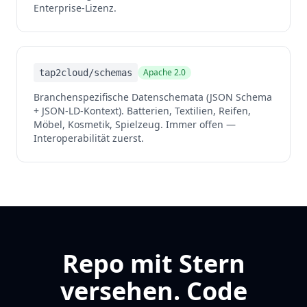
Enterprise-Lizenz.
Apache 2.0
tap2cloud/schemas
Branchenspezifische Datenschemata (JSON Schema
+ JSON-LD-Kontext). Batterien, Textilien, Reifen,
Möbel, Kosmetik, Spielzeug. Immer offen —
Interoperabilität zuerst.
Repo mit Stern
versehen. Code