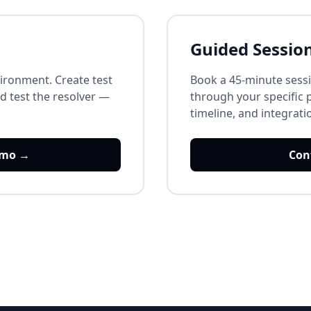
Guided Sessio
vironment. Create test
Book a 45-minute sessi
 test the resolver —
through your specific 
timeline, and integrat
emo →
Con