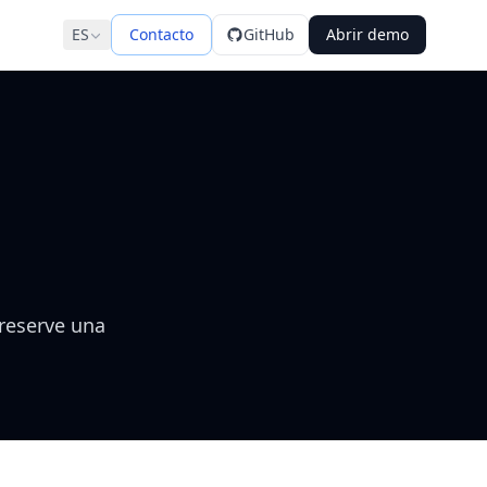
ES
Contacto
GitHub
Abrir demo
 reserve una